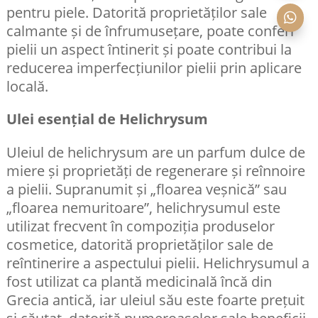
pentru piele. Datorită proprietăților sale

calmante și de înfrumusețare, poate conferi
pielii un aspect întinerit și poate contribui la
reducerea imperfecțiunilor pielii prin aplicare
locală.
Ulei esențial de Helichrysum
Uleiul de helichrysum are un parfum dulce de
miere și proprietăți de regenerare și reînnoire
a pielii. Supranumit și „floarea veșnică” sau
„floarea nemuritoare”, helichrysumul este
utilizat frecvent în compoziția produselor
cosmetice, datorită proprietăților sale de
reîntinerire a aspectului pielii. Helichrysumul a
fost utilizat ca plantă medicinală încă din
Grecia antică, iar uleiul său este foarte prețuit
și căutat, datorită numeroaselor sale beneficii.