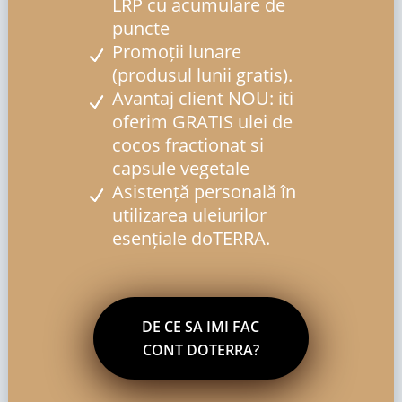
LRP cu acumulare de
puncte
Promoții lunare
(produsul lunii gratis).
Avantaj client NOU: iti
oferim GRATIS ulei de
cocos fractionat si
capsule vegetale
Asistență personală în
utilizarea uleiurilor
esențiale doTERRA.
DE CE SA IMI FAC
CONT DOTERRA?