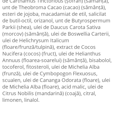
de Carthamus Tinctorious (șofran) (sămânță),
unt de Theobroma Cacao (cacao) (sămânță),
esteri de jojoba, macadamiat de etil, salicilat
de butil-octil, orizanol, unt de Butyrospermum
Parkii (shea), ulei de Daucus Carota Sativa
(morcov) (sămânță), ulei de Boswellia Carterii,
ulei de Helichrysum Italicum
(floare/frunză/tulpină), extract de Cocos
Nucifera (cocos) (fruct), ulei de Helianthus
Annuus (floarea-soarelui) (sămânță), bisabolol,
tocoferol, fitosteroli, ulei de Michelia Alba
(frunză), ulei de Cymbopogon Flexuosus,
scualen, ulei de Cananga Odorata (floare), ulei
de Michelia Alba (floare), acid malic, ulei de
Citrus Nobilis (mandarină) (coajă), citral,
limonen, linalol.