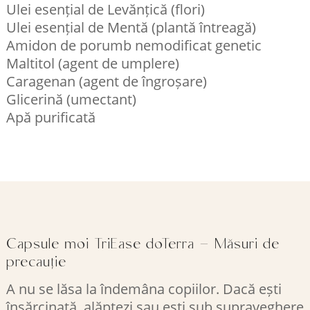
Ulei esențial de Levănțică (flori)
Ulei esențial de Mentă (plantă întreagă)
Amidon de porumb nemodificat genetic
Maltitol (agent de umplere)
Caragenan (agent de îngroșare)
Glicerină (umectant)
Apă purificată
Capsule moi TriEase doTerra – Măsuri de
precauție
A nu se lăsa la îndemâna copiilor. Dacă ești
însărcinată, alăptezi sau ești sub supraveghere