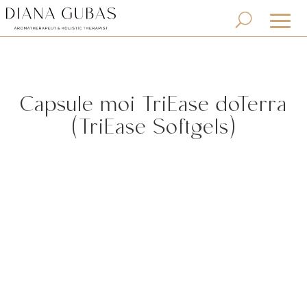
Capsule moi TriEase doTerra
(TriEase Softgels)