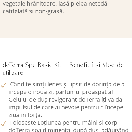
vegetale hrănitoare, lasă pielea netedă,
catifelată și non-grasă.
doTerra Spa Basic Kit – Beneficii și Mod de
utilizare
Când te simți leneș și lipsit de dorința de a
începe o nouă zi, parfumul proaspăt al
Gelului de duș revigorant doTerra îți va da
impulsul de care ai nevoie pentru a începe
ziua în forță.
Folosește Loțiunea pentru mâini și corp
doTerra spa dimineața, după duș, adăugând