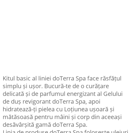
Kitul basic al liniei doTerra Spa face răsfățul
simplu și ușor. Bucură-te de o curățare
delicată și de parfumul energizant al Gelului
de duș revigorant doTerra Spa, apoi
hidratează-ți pielea cu Loțiunea ușoară și
mătăsoasă pentru mâini și corp din aceeași
desăvârșită gamă doTerra Spa.
Linia de produse doTerra Spa folosește uleiuri