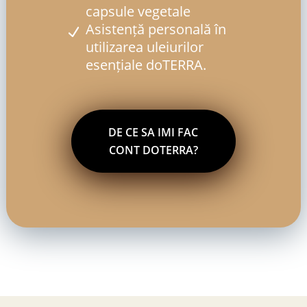
capsule vegetale
Asistență personală în
utilizarea uleiurilor
esențiale doTERRA.
DE CE SA IMI FAC
CONT DOTERRA?