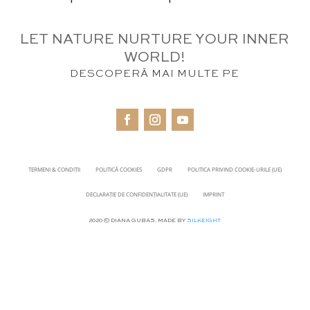
LET NATURE NURTURE YOUR INNER
WORLD!
DESCOPERĂ MAI MULTE PE
TERMENI & CONDIȚII
POLITICĂ COOKIES
GDPR
POLITICA PRIVIND COOKIE-URILE (UE)
DECLARAȚIE DE CONFIDENȚIALITATE (UE)
IMPRINT
2020 © DIANA GUBAS. MADE BY
SILKEIGHT