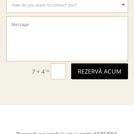
=
7 + 4
REZERVĂ ACUM
Procedura creării unui cont dōTERRA