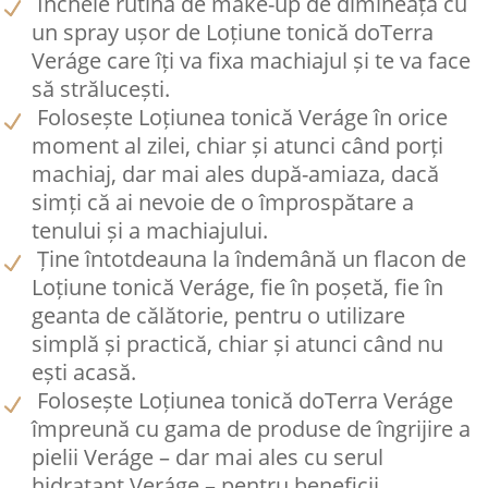
Încheie rutina de make-up de dimineața cu
un spray ușor de Loțiune tonică doTerra
Veráge care îți va fixa machiajul și te va face
să strălucești.
Folosește Loțiunea tonică Veráge în orice
moment al zilei, chiar și atunci când porți
machiaj, dar mai ales după-amiaza, dacă
simți că ai nevoie de o împrospătare a
tenului și a machiajului.
Ține întotdeauna la îndemână un flacon de
Loțiune tonică Veráge, fie în poșetă, fie în
geanta de călătorie, pentru o utilizare
simplă și practică, chiar și atunci când nu
ești acasă.
Folosește Loțiunea tonică doTerra Veráge
împreună cu gama de produse de îngrijire a
pielii Veráge – dar mai ales cu serul
hidratant Veráge – pentru beneficii