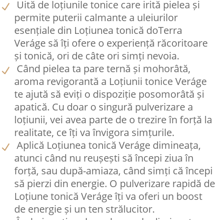
Uită de loțiunile tonice care irită pielea și
permite puterii calmante a uleiurilor
esențiale din Loțiunea tonică doTerra
Veráge să îți ofere o experiență răcoritoare
și tonică, ori de câte ori simți nevoia.
Când pielea ta pare ternă și mohorâtă,
aroma revigorantă a Loțiunii tonice Veráge
te ajută să eviți o dispoziție posomorâtă și
apatică. Cu doar o singură pulverizare a
loțiunii, vei avea parte de o trezire în forță la
realitate, ce îți va învigora simțurile.
Aplică Loțiunea tonică Veráge dimineața,
atunci când nu reușești să începi ziua în
forță, sau după-amiaza, când simți că începi
să pierzi din energie. O pulverizare rapidă de
Loțiune tonică Veráge îți va oferi un boost
de energie și un ten strălucitor.