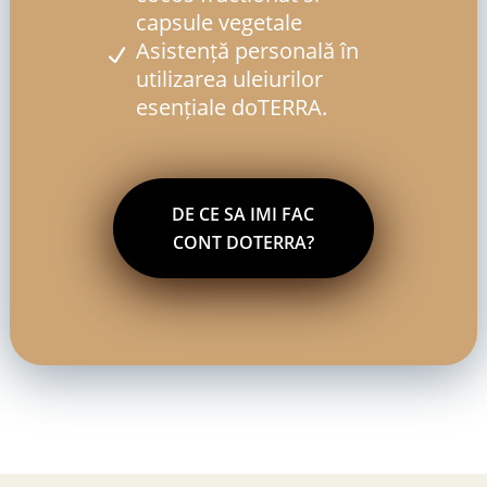
capsule vegetale
Asistență personală în
utilizarea uleiurilor
esențiale doTERRA.
DE CE SA IMI FAC
CONT DOTERRA?