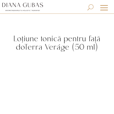
Loțiune tonică pentru față
doTerra Veráge (50 ml)