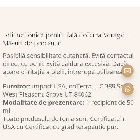
Lotiune tonică pentru față doTerra Veráge –
Măsuri de precauție
Posibilă sensibilitate cutanată. Evită contactul
direct cu ochii. Evită căldura excesivă. Dacă
apare o iritație a pielii, întrerupe utilizarea.

Furnizor:
import USA, doTerra LLC 389 South

West Pleasant Grove UT 84062.
Modalitate de prezentare:
1 recipient de 50
ml
Toate produsele doTerra sunt Certificate în
USA cu Certificat cu grad terapeutic pur.