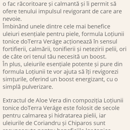
o fac răcoritoare și calmantă și îi permit să
ofere tenului impulsul revigorant de care are
nevoie.
Îmbinând unele dintre cele mai benefice
uleiuri esențiale pentru piele, formula Loțiunii
tonice doTerra Veráge acționează în sensul
fortifierii, calmării, tonifierii și netezirii pelii, ori
de câte ori tenul tău necesită un boost.
În plus, uleiurile esențiale potente și pure din
formula Loțiunii te vor ajuta să îți revigorezi
simțurile, oferind un boost energizant, cu o
simplă pulverizare.
Extractul de Aloe Vera din compoziția Loțiunii
tonice doTerra Veráge este folosit de secole
pentru calmarea și hidratarea pielii, iar
uleiurile de Coriandru și Chiparos sunt