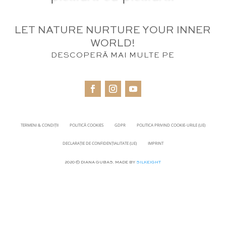
LET NATURE NURTURE YOUR INNER
WORLD!
DESCOPERĂ MAI MULTE PE
TERMENI & CONDIȚII
POLITICĂ COOKIES
GDPR
POLITICA PRIVIND COOKIE-URILE (UE)
DECLARAȚIE DE CONFIDENȚIALITATE (UE)
IMPRINT
2020 © DIANA GUBAS. MADE BY
SILKEIGHT