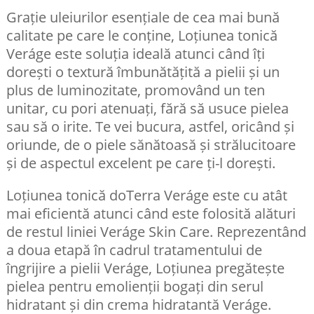
Grație uleiurilor esențiale de cea mai bună
calitate pe care le conține, Loțiunea tonică
Veráge este soluția ideală atunci când îți
dorești o textură îmbunătățită a pielii și un
plus de luminozitate, promovând un ten
unitar, cu pori atenuați, fără să usuce pielea
sau să o irite. Te vei bucura, astfel, oricând și
oriunde, de o piele sănătoasă și strălucitoare
și de aspectul excelent pe care ți-l dorești.
Loțiunea tonică doTerra Veráge este cu atât
mai eficientă atunci când este folosită alături
de restul liniei Veráge Skin Care. Reprezentând
a doua etapă în cadrul tratamentului de
îngrijire a pielii Veráge, Loțiunea pregătește
pielea pentru emolienții bogați din serul
hidratant și din crema hidratantă Veráge.