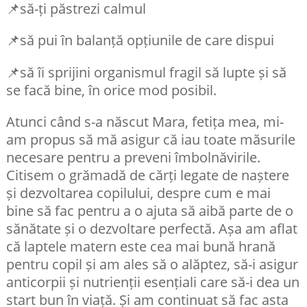
📌să-ți păstrezi calmul
📌să pui în balanță opțiunile de care dispui
📌să îi sprijini organismul fragil să lupte și să
se facă bine, în orice mod posibil.
Atunci când s-a născut Mara, fetița mea, mi-
am propus să mă asigur că iau toate măsurile
necesare pentru a preveni îmbolnăvirile.
Citisem o grămadă de cărți legate de naștere
și dezvoltarea copilului, despre cum e mai
bine să fac pentru a o ajuta să aibă parte de o
sănătate și o dezvoltare perfectă. Așa am aflat
că laptele matern este cea mai bună hrană
pentru copil și am ales să o alăptez, să-i asigur
anticorpii și nutrienții esențiali care să-i dea un
start bun în viață. Și am continuat să fac asta