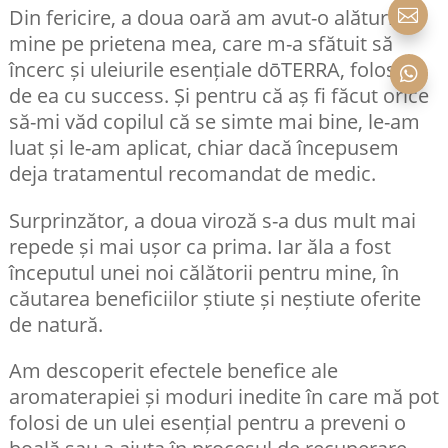
Din fericire, a doua oară am avut-o alături de

mine pe prietena mea, care m-a sfătuit să
încerc și uleiurile esențiale dōTERRA, folosite

de ea cu success. Și pentru că aș fi făcut orice
să-mi văd copilul că se simte mai bine, le-am
luat și le-am aplicat, chiar dacă începusem
deja tratamentul recomandat de medic.
Surprinzător, a doua viroză s-a dus mult mai
repede și mai ușor ca prima. Iar ăla a fost
începutul unei noi călătorii pentru mine, în
căutarea beneficiilor știute și neștiute oferite
de natură.
Am descoperit efectele benefice ale
aromaterapiei și moduri inedite în care mă pot
folosi de un ulei esențial pentru a preveni o
boală sau a ajuta în procesul de recuperare,