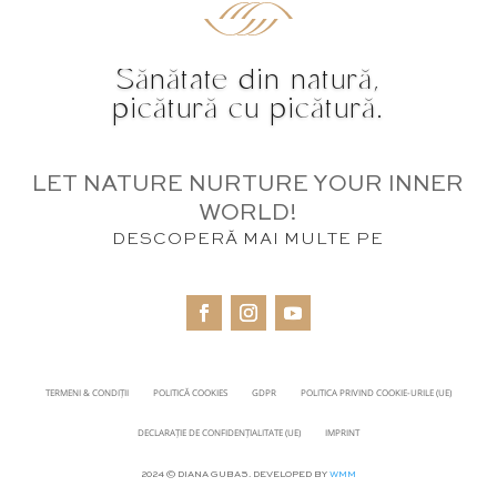
Sănătate din natură,
picătură cu picătură.
LET NATURE NURTURE YOUR INNER
WORLD!
DESCOPERĂ MAI MULTE PE
TERMENI & CONDIȚII
POLITICĂ COOKIES
GDPR
POLITICA PRIVIND COOKIE-URILE (UE)
DECLARAȚIE DE CONFIDENȚIALITATE (UE)
IMPRINT
2024 © DIANA GUBAS. DEVELOPED BY
WMM