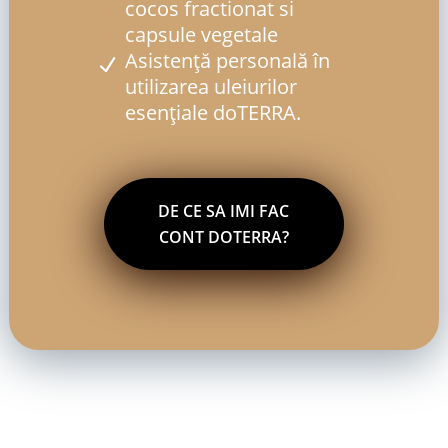
cocos fractionat si
capsule vegetale
Asistență personală în
utilizarea uleiurilor
esențiale doTERRA.
DE CE SA IMI FAC
CONT DOTERRA?