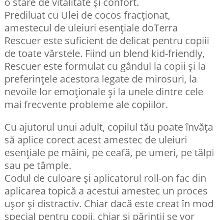
o stare de vitalitate și confort.
Prediluat cu Ulei de cocos fracționat,
amestecul de uleiuri esențiale doTerra
Rescuer este suficient de delicat pentru copiii
de toate vârstele. Fiind un blend kid-friendly,
Rescuer este formulat cu gândul la copii și la
preferințele acestora legate de mirosuri, la
nevoile lor emoționale și la unele dintre cele
mai frecvente probleme ale copiilor.
Cu ajutorul unui adult, copilul tău poate învăța
să aplice corect acest amestec de uleiuri
esențiale pe mâini, pe ceafă, pe umeri, pe tălpi
sau pe tâmple.
Codul de culoare și aplicatorul roll-on fac din
aplicarea topică a acestui amestec un proces
ușor și distractiv. Chiar dacă este creat în mod
special pentru copii, chiar și părinții se vor