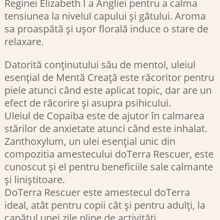
Reginei Elizabeth I a Angliei pentru a calma
tensiunea la nivelul capului și gâtului. Aroma
sa proaspătă și ușor florală induce o stare de
relaxare.
Datorită conținutului său de mentol, uleiul
esențial de Mentă Creață este răcoritor pentru
piele atunci când este aplicat topic, dar are un
efect de răcorire și asupra psihicului.
Uleiul de Copaiba este de ajutor în calmarea
stărilor de anxietate atunci când este inhalat.
Zanthoxylum, un ulei esențial unic din
compozitia amestecului doTerra Rescuer, este
cunoscut și el pentru beneficiile sale calmante
și liniștitoare.
DoTerra Rescuer este amestecul doTerra
ideal, atât pentru copii cât și pentru adulți, la
capătul unei zile pline de activități.