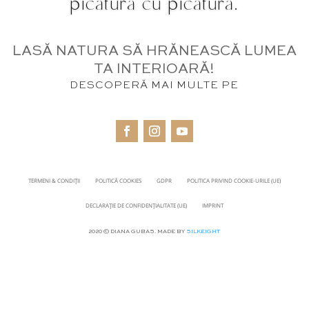
picătură cu picătură.
LASĂ NATURA SĂ HRĂNEASCĂ LUMEA
TA INTERIOARĂ!
DESCOPERĂ MAI MULTE PE
TERMENI & CONDIȚII
POLITICĂ COOKIES
GDPR
POLITICA PRIVIND COOKIE-URILE (UE)
DECLARAȚIE DE CONFIDENȚIALITATE (UE)
IMPRINT
2020 © DIANA GUBAS. MADE BY
SILKEIGHT