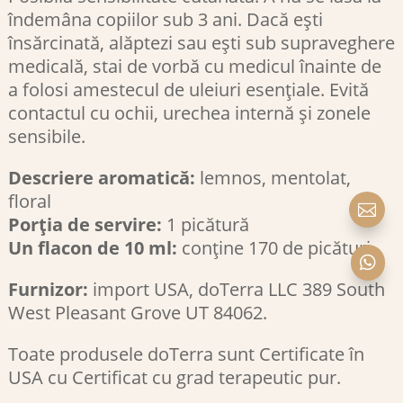
îndemâna copiilor sub 3 ani. Dacă ești
însărcinată, alăptezi sau ești sub supraveghere
medicală, stai de vorbă cu medicul înainte de
a folosi amestecul de uleiuri esențiale. Evită
contactul cu ochii, urechea internă și zonele
sensibile.
Descriere aromatică:
lemnos, mentolat,
floral

Porția de servire:
1 picătură
Un flacon de 10 ml:
conține 170 de picături

Furnizor:
import USA, doTerra LLC 389 South
West Pleasant Grove UT 84062.
Toate produsele doTerra sunt Certificate în
USA cu Certificat cu grad terapeutic pur.