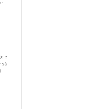
de
țele
r să
i