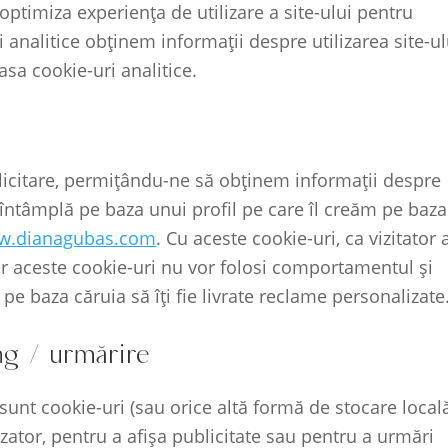
optimiza experiența de utilizare a site-ului pentru
ri analitice obținem informații despre utilizarea site-ul
sa cookie-uri analitice.
blicitare, permițându-ne să obținem informații despre
 întâmplă pe baza unui profil pe care îl creăm pe baza
ww.dianagubas.com
. Cu aceste cookie-uri, ca vizitator 
 dar aceste cookie-uri nu vor folosi comportamentul și
 pe baza căruia să îți fie livrate reclame personalizate
ng / urmărire
unt cookie-uri (sau orice altă formă de stocare locală
ilizator, pentru a afișa publicitate sau pentru a urmări