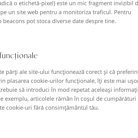
dică o etichetă-pixel) este un mic fragment invizibil 
 pe un site web pentru a monitoriza traficul. Pentru
eb beacons pot stoca diverse date despre tine.
funcționale
 părți ale site-ului funcționează corect și că preferin
in plasarea cookie-urilor funcționale, îți este mai ușo
nu trebuie să introduci în mod repetat aceleași informați
, de exemplu, articolele rămân în coșul de cumpărături
te cookie-uri fără consimțământul tău.