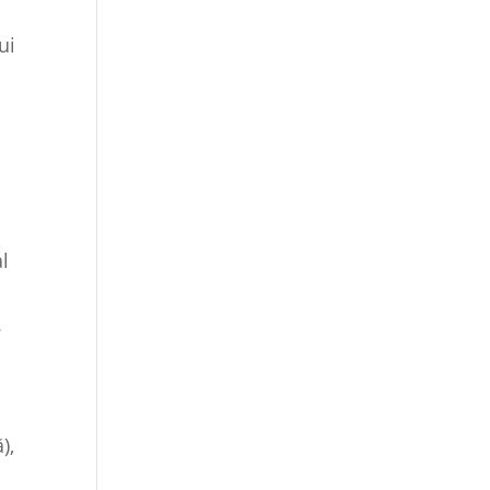
ui
al
.
),