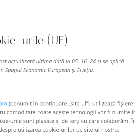
okie-urile (UE)
ost actualizată ultima dată la 05. 16. 24 și se aplică
in Spațiul Economic European și Elveția.
com
(denumit în continuare „site-ul”), utilizează fișiere 
ru comoditate, toate aceste tehnologii vor fi numite î
okie-urile sunt plasate și de terți cu care colaborăm. Î
pre utilizarea cookie-urilor pe site-ul nostru.