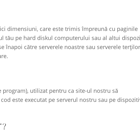
ici dimensiuni, care este trimis împreună cu paginile
l tău pe hard diskul computerului sau al altui dispozi
se înapoi către serverele noastre sau serverele terțilo
are.
program), utilizat pentru ca site-ul nostru să
t cod este executat pe serverul nostru sau pe dispoziti
”?