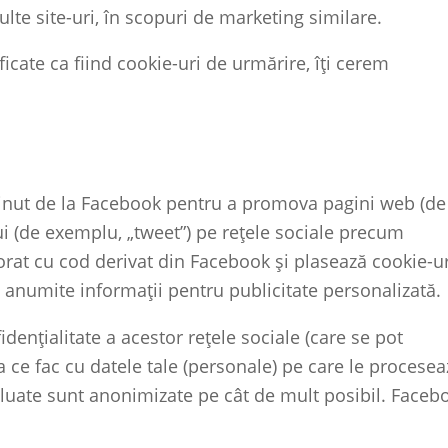
ulte site-uri, în scopuri de marketing similare.
icate ca fiind cookie-uri de urmărire, îți cerem
ținut de la Facebook pentru a promova pagini web (de
ibui (de exemplu, „tweet”) pe rețele sociale precum
rat cu cod derivat din Facebook și plasează cookie-ur
 anumite informații pentru publicitate personalizată.
idențialitate a acestor rețele sociale (care se pot
a ce fac cu datele tale (personale) pe care le procesea
eluate sunt anonimizate pe cât de mult posibil. Faceb