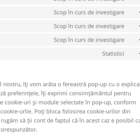
burst
Cons
servi
Scop în curs de investigare
statis
to
comp
Cons
servi
Scop în curs de investigare
to
adob
Cons
servi
Scop în curs de investigare
fonts
to
googl
Cons
servi
Statistici
map
to
yout
Cons
servi
to
vime
servi
l nostru, îți vom arăta o fereastră pop-up cu o explica
diver
ză preferințele, îți exprimi consimțământul pentru
 de cookie-uri și module selectate în pop-up, conform
 cookie-urlie. Poți bloca folosirea cookie-urilor din
e rugăm să ții cont de faptul că în acest caz e posibil c
 corespunzător.