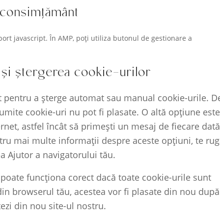
e consimțământ
uport javascript. În AMP, poți utiliza butonul de gestionare a
 și ștergerea cookie-urilor
net pentru a șterge automat sau manual cookie-urile. D
umite cookie-uri nu pot fi plasate. O altă opțiune este
ernet, astfel încât să primești un mesaj de fiecare dat
ntru mai multe informații despre aceste opțiuni, te r
ea Ajutor a navigatorului tău.
u poate funcționa corect dacă toate cookie-urile sunt
 din browserul tău, acestea vor fi plasate din nou după
ezi din nou site-ul nostru.