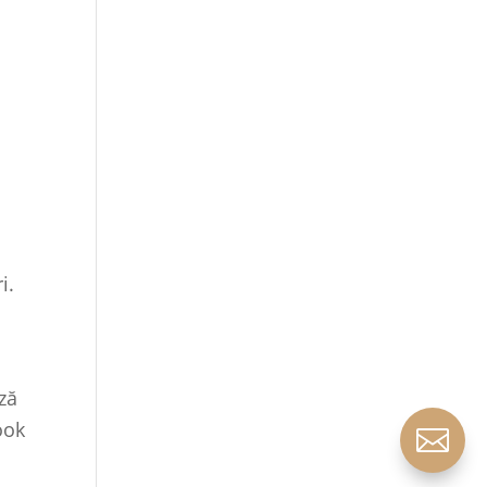
i.
ză
ook
