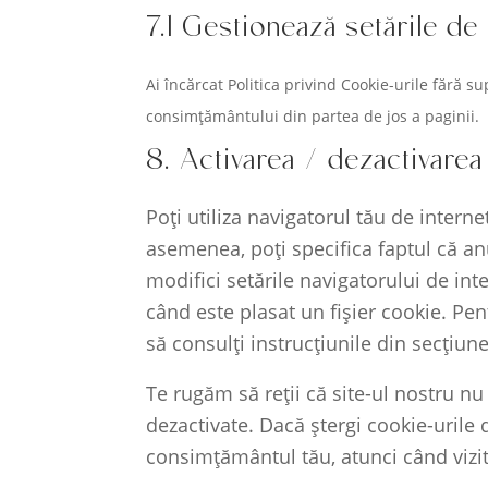
7.1 Gestionează setările d
Ai încărcat Politica privind Cookie-urile fără s
consimțământului din partea de jos a paginii.
8. Activarea / dezactivarea
Poți utiliza navigatorul tău de inter
asemenea, poți specifica faptul că an
modifici setările navigatorului de int
când este plasat un fișier cookie. Pe
să consulți instrucțiunile din secțiun
Te rugăm să reții că site-ul nostru n
dezactivate. Dacă ștergi cookie-urile
consimțământul tău, atunci când vizit