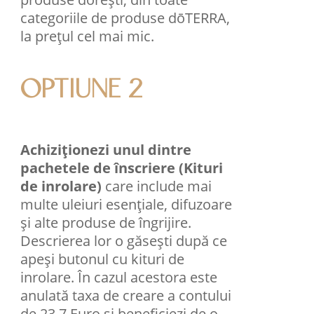
categoriile de produse dōTERRA,
la prețul cel mai mic.
OPTIUNE 2
Achiziționezi unul dintre
pachetele de înscriere (Kituri
de inrolare)
care include mai
multe uleiuri esenţiale, difuzoare
şi alte produse de îngrijire.
Descrierea lor o găsești după ce
apeși butonul cu kituri de
inrolare. În cazul acestora este
anulată taxa de creare a contului
de 23,7 Euro și beneficiezi de o