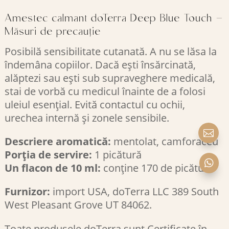
Amestec calmant doTerra Deep Blue Touch –
Măsuri de precauție
Posibilă sensibilitate cutanată. A nu se lăsa la
îndemâna copiilor. Dacă ești însărcinată,
alăptezi sau ești sub supraveghere medicală,
stai de vorbă cu medicul înainte de a folosi
uleiul esențial. Evită contactul cu ochii,
urechea internă și zonele sensibile.

Descriere aromatică:
mentolat, camforaceu
Porția de servire:
1 picătură

Un flacon de 10 ml:
conține 170 de picături
Furnizor:
import USA, doTerra LLC 389 South
West Pleasant Grove UT 84062.
Toate produsele doTerra sunt Certificate în