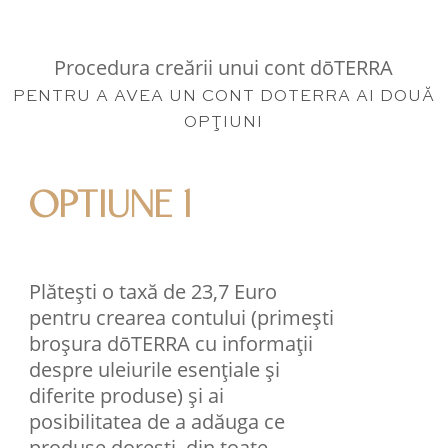
Procedura creării unui cont dōTERRA
PENTRU A AVEA UN CONT DOTERRA AI DOUĂ
OPŢIUNI
OPTIUNE 1
Plătești o taxă de 23,7 Euro
pentru crearea contului (primești
broșura dōTERRA cu informații
despre uleiurile esențiale și
diferite produse) și ai
posibilitatea de a adăuga ce
produse dorești, din toate