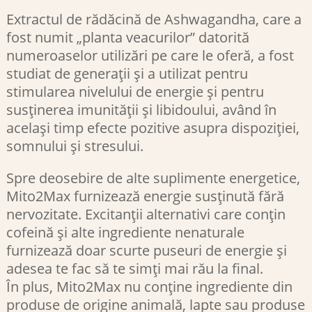
Extractul de rădăcină de Ashwagandha, care a
fost numit „planta veacurilor” datorită
numeroaselor utilizări pe care le oferă, a fost
studiat de generații și a utilizat pentru
stimularea nivelului de energie și pentru
susținerea imunității și libidoului, având în
același timp efecte pozitive asupra dispoziției,
somnului și stresului.
Spre deosebire de alte suplimente energetice,
Mito2Max furnizează energie susținută fără
nervozitate. Excitanții alternativi care conțin
cofeină și alte ingrediente nenaturale
furnizează doar scurte puseuri de energie și
adesea te fac să te simți mai rău la final.
În plus, Mito2Max nu conține ingrediente din
produse de origine animală, lapte sau produse