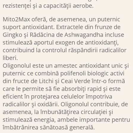
rezistenței și a capacității aerobe.
Mito2Max oferă, de asemenea, un puternic
suport antioxidant. Extractele din frunze de
Gingko și Rădăcina de Ashwagandha incluse
stimulează aportul exogen de antioxidanți,
contribuind la controlul răspândirii radicalilor
liberi.
Oligonolul este un amestec antioxidant unic și
puternic ce combină polifenoli biologic activi
din fructe de Litchi și Ceai Verde într-o formă
care le permite să fie absorbiți rapid și este
eficient în protejarea celulelor împotriva
radicalilor și oxidării. Oligonolul contribuie, de
asemenea, la îmbunătățirea circulației și
stimulează energia, ambele importante pentru
îmbătrânirea sănătoasă generală.