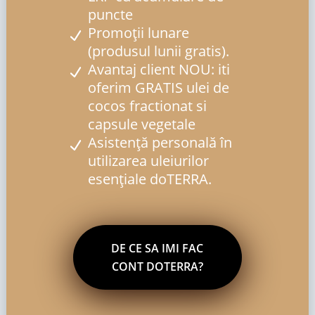
puncte
Promoții lunare
(produsul lunii gratis).
Avantaj client NOU: iti
oferim GRATIS ulei de
cocos fractionat si
capsule vegetale
Asistență personală în
utilizarea uleiurilor
esențiale doTERRA.
DE CE SA IMI FAC
CONT DOTERRA?