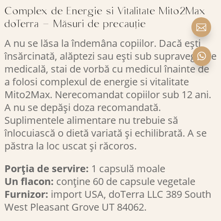
Complex de Energie si Vitalitate Mito2Max
doTerra – Măsuri de precauție

A nu se lăsa la îndemâna copiilor. Dacă ești
însărcinată, alăptezi sau ești sub supraveghere

medicală, stai de vorbă cu medicul înainte de
a folosi complexul de energie si vitalitate
Mito2Max. Nerecomandat copiilor sub 12 ani.
A nu se depăși doza recomandată.
Suplimentele alimentare nu trebuie să
înlocuiască o dietă variată și echilibrată. A se
păstra la loc uscat și răcoros.
Porția de servire:
1 capsulă moale
Un flacon:
conține 60 de capsule vegetale
Furnizor:
import USA, doTerra LLC 389 South
West Pleasant Grove UT 84062.