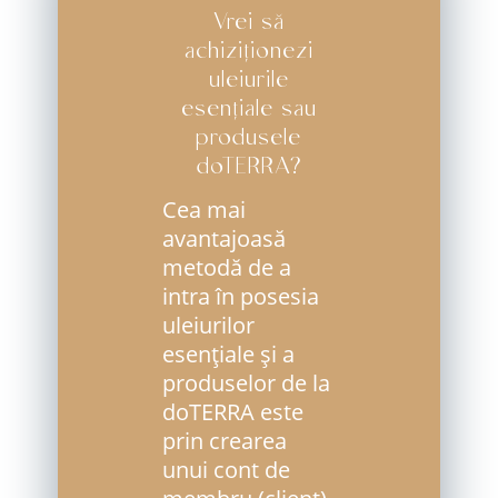
Vrei să
achiziționezi
uleiurile
esențiale sau
produsele
doTERRA?
Cea mai
avantajoasă
metodă de a
intra în posesia
uleiurilor
esenţiale şi a
produselor de la
doTERRA este
prin crearea
unui cont de
membru (client)