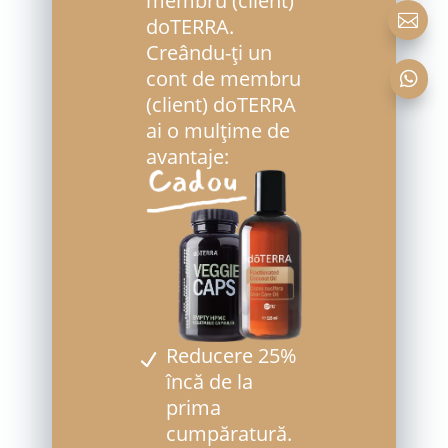

doTERRA.
Creându-ți un
cont de membru

(client) doTERRA
ai o mulțime de
avantaje:
Reducere 25%
încă de la
prima
cumpăratură.