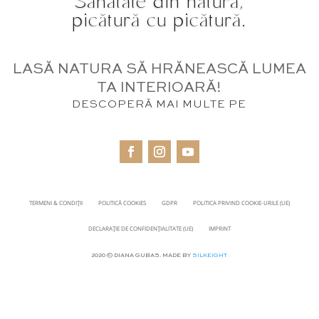
Sănătate din natură,
picătură cu picătură.
LASĂ NATURA SĂ HRĂNEASCĂ LUMEA
TA INTERIOARĂ!
DESCOPERĂ MAI MULTE PE
TERMENI & CONDIȚII
POLITICĂ COOKIES
GDPR
POLITICA PRIVIND COOKIE-URILE (UE)
DECLARAȚIE DE CONFIDENȚIALITATE (UE)
IMPRINT
2020 © DIANA GUBAS. MADE BY
SILKEIGHT