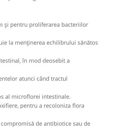
și pentru proliferarea bacteriilor
uie la menținerea echilibrului sănătos
ntestinal, în mod deosebit a
ntelor atunci când tractul
 al microflorei intestinale.
ifiere, pentru a recoloniza flora
t compromisă de antibiotice sau de