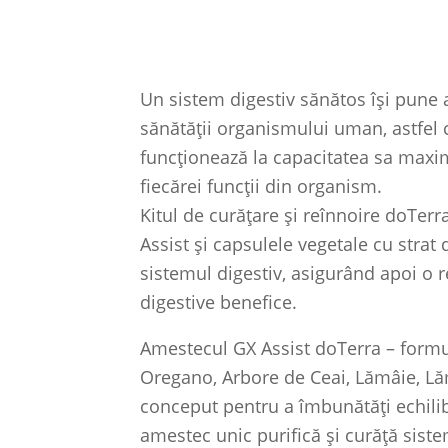
Un sistem digestiv sănătos își pune
sănătății organismului uman, astfel 
funcționează la capacitatea sa maxim
fiecărei funcții din organism.
Kitul de curățare și reînnoire doTer
Assist și capsulele vegetale cu strat 
sistemul digestiv, asigurând apoi o r
digestive benefice.
Amestecul GX Assist doTerra – formul
Oregano, Arbore de Ceai, Lămâie, Lă
conceput pentru a îmbunătăți echili
amestec unic purifică și curăță siste