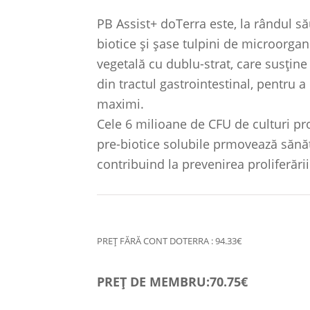
PB Assist+ doTerra este, la rândul să
biotice și șase tulpini de microorgan
vegetală cu dublu-strat, care susțin
din tractul gastrointestinal, pentru 
maximi.
Cele 6 milioane de CFU de culturi pro
pre-biotice solubile prmovează sănăta
contribuind la prevenirea proliferăr
PREȚ FĂRĂ CONT DOTERRA : 94.33€
PREȚ DE MEMBRU:70.75€