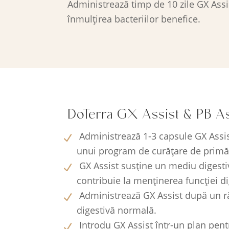
Administrează timp de 10 zile GX Assis
înmulțirea bacteriilor benefice.
DoTerra GX Assist & PB Ass
Administrează 1-3 capsule GX Assist
unui program de curățare de primăva
GX Assist susține un mediu digestiv
contribuie la menținerea funcției d
Administrează GX Assist după un răs
digestivă normală.
Introdu GX Assist într-un plan pentr