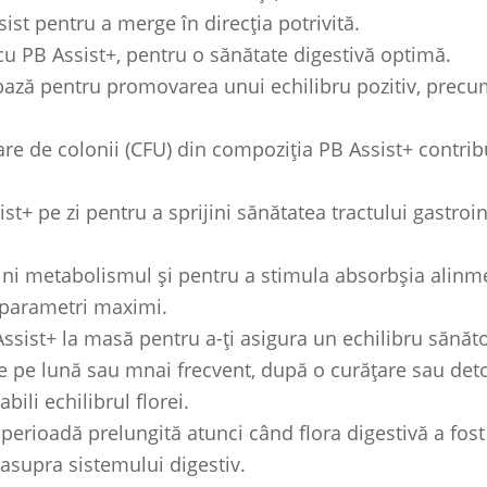
ist pentru a merge în direcția potrivită.
u PB Assist+, pentru o sănătate digestivă optimă.
ză pentru promovarea unui echilibru pozitiv, precum 
re de colonii (CFU) din compoziția PB Assist+ contrib
t+ pe zi pentru a sprijini sănătatea tractului gastroi
ini metabolismul și pentru a stimula absorbșia alinme
a parametri maximi.
sist+ la masă pentru a-ți asigura un echilibru sănătos
e pe lună sau mnai frecvent, după o curățare sau detox
bili echilibrul florei.
perioadă prelungită atunci când flora digestivă a fos
 asupra sistemului digestiv.