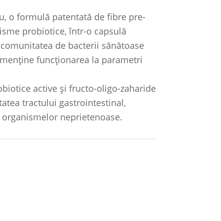
u, o formulă patentată de fibre pre-
isme probiotice, într-o capsulă
e comunitatea de bacterii sănătoase
a menține funcționarea la parametri
biotice active și fructo-oligo-zaharide
tea tractului gastrointestinal,
ii organismelor neprietenoase.