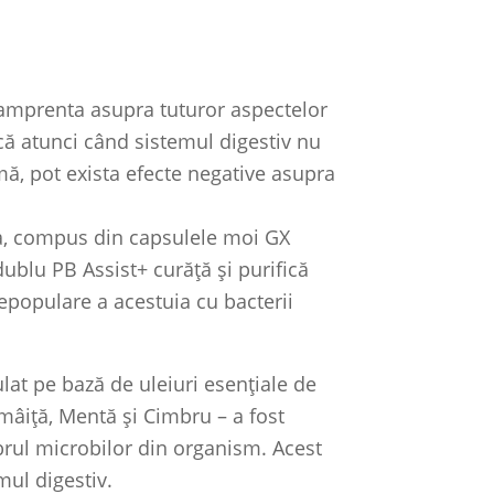
 amprenta asupra tuturor aspectelor
că atunci când sistemul digestiv nu
ă, pot exista efecte negative asupra
ra, compus din capsulele moi GX
dublu PB Assist+ curăță și purifică
epopulare a acestuia cu bacterii
at pe bază de uleiuri esențiale de
mâiță, Mentă și Cimbru – a fost
brul microbilor din organism. Acest
mul digestiv.