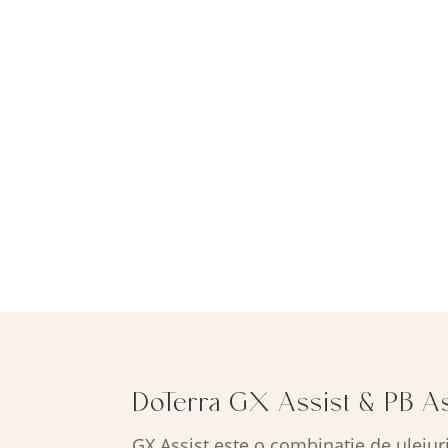
DoTerra GX Assist & PB As
GX Assist este o combinație de uleiuri 