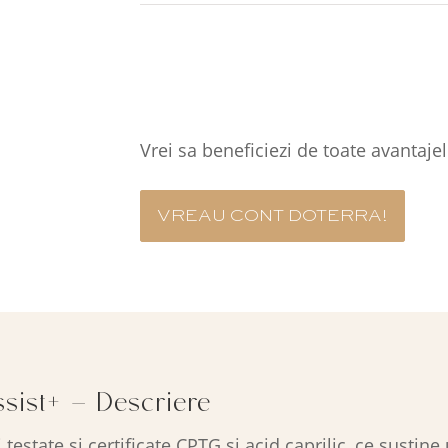
COMANDA RAPID
Vrei sa beneficiezi de toate avanta
VREAU CONT DOTERRA!
sist+ – Descriere
testate și certificate CPTG și acid caprilic, ce susține