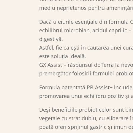
mediu neprietenos pentru amenințările
Dacă uleiurile esențiale din formula G
echilibrul microbian, acidul caprilic –
digestivă.
Astfel, fie că ești în căutarea unei cu
este soluția ideală.
GX Assist – răspunsul doTerra la nevoil
premergător folosirii formulei probiot
Formula patentată PB Assist+ include L
promovarea unui echilibru pozitiv și a 
Deși beneficiile probioticelor sunt b
vegetale cu strat dublu, cu eliberare î
poată oferi sprijinul gastric și imun d