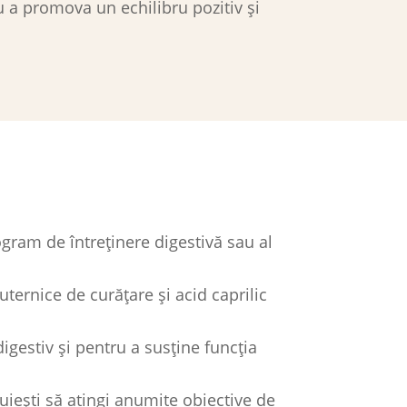
u a promova un echilibru pozitiv și
ogram de întreținere digestivă sau al
ternice de curățare și acid caprilic
igestiv și pentru a susține funcția
uiești să atingi anumite obiective de