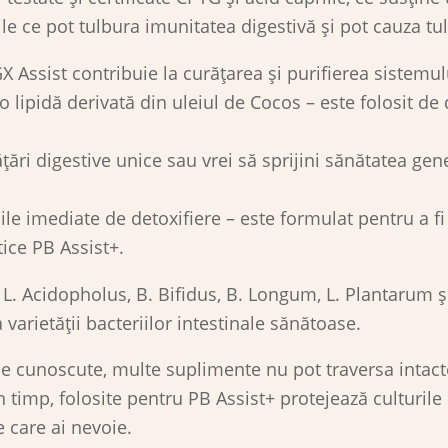
 ce pot tulbura imunitatea digestivă și pot cauza tul
X Assist contribuie la curățarea și purifierea sistemul
 o lipidă derivată din uleiul de Cocos – este folosit de
rățări digestive unice sau vrei să sprijini sănătatea gen
e imediate de detoxifiere – este formulat pentru a fi f
ice PB Assist+.
. Acidopholus, B. Bifidus, B. Longum, L. Plantarum și
varietății bacteriilor intestinale sănătoase.
ine cunoscute, multe suplimente nu pot traversa intac
n timp, folosite pentru PB Assist+ protejează culturile 
e care ai nevoie.