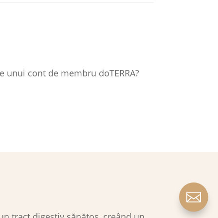
jele unui cont de membru doTERRA?

 un tract digestiv sănătos, creând un