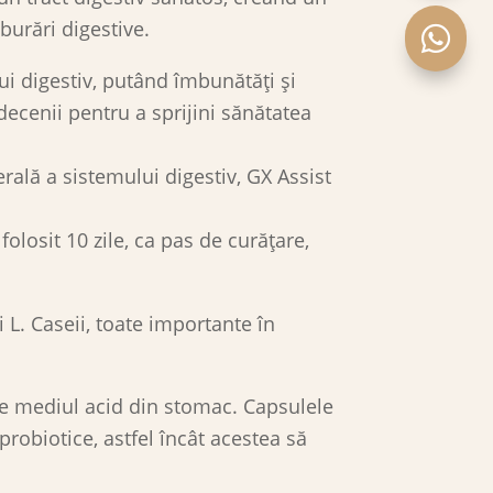
burări digestive.

ui digestiv, putând îmbunătăți și
 decenii pentru a sprijini sănătatea
erală a sistemului digestiv, GX Assist
olosit 10 zile, ca pas de curățare,
 L. Caseii, toate importante în
te mediul acid din stomac. Capsulele
probiotice, astfel încât acestea să