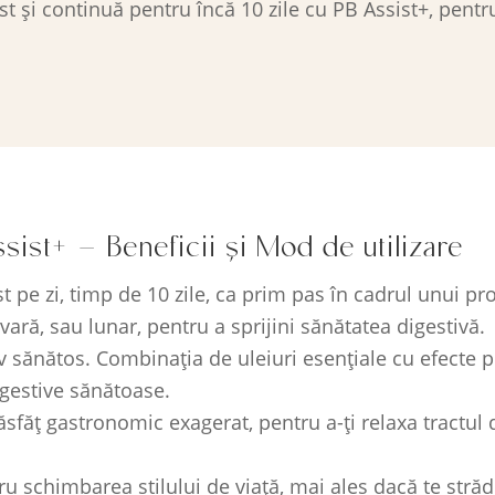
t și continuă pentru încă 10 zile cu PB Assist+, pentr
ist+ – Beneficii și Mod de utilizare
 pe zi, timp de 10 zile, ca prim pas în cadrul unui pr
ră, sau lunar, pentru a sprijini sănătatea digestivă.
 sănătos. Combinația de uleiuri esențiale cu efecte pu
igestive sănătoase.
făț gastronomic exagerat, pentru a-ți relaxa tractul d
u schimbarea stilului de viață, mai ales dacă te străd