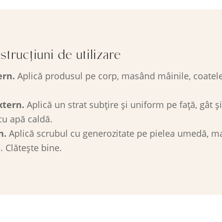
trucțiuni de utilizare
ern.
Aplică produsul pe corp, masând mâinile, coatele,
xtern.
Aplică un strat subțire și uniform pe față, gât 
cu apă caldă.
n.
Aplică scrubul cu generozitate pe pielea umedă, ma
. Clătește bine.