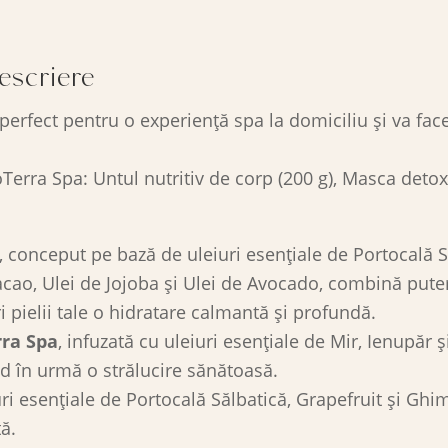
escriere
erfect pentru o experiență spa la domiciliu și va fac
erra Spa: Untul nutritiv de corp (200 g), Masca detoxi
, conceput pe bază de uleiuri esențiale de Portocală 
ao, Ulei de Jojoba și Ulei de Avocado, combină puteril
ri pielii tale o hidratare calmantă și profundă.
rra Spa
, infuzată cu uleiuri esențiale de Mir, Ienupăr 
d în urmă o strălucire sănătoasă.
uri esențiale de Portocală Sălbatică, Grapefruit și Ghimb
tă.