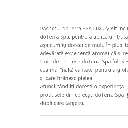
Pachetul doTerra SPA Luxury Kit inc
doTerra Spa, pentru a aplica un tratam
așa cum îți doreai de mult. În plus, 
adevărată experiență aromatică și re
Linia de produse doTerra Spa foloseș
cea mai înaltă calitate, pentru a-ți 
și care hrănesc pielea.
Atunci când îți dorești o experiență 
produsele din colecția doTerra Spa îț
după care tânjești.