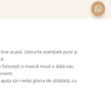

tine acasă. Uleiurile esențiale pure și
că.
ă folosești o mască nouă o dată sau
ecvent.
juta să-i redai gloria de altădată, cu