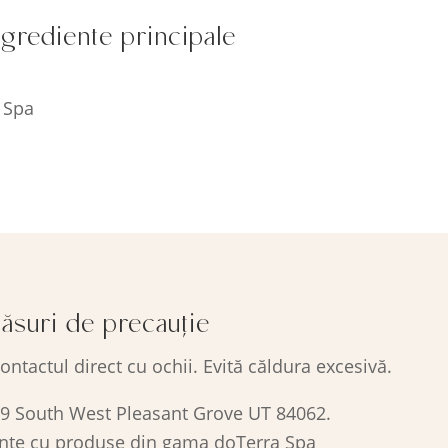
ngrediente principale
 Spa
ăsuri de precauție
contactul direct cu ochii. Evită căldura excesivă.
9 South West Pleasant Grove UT 84062.
ente cu produse din gama doTerra Spa