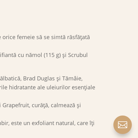
e orice femeie să se simtă răsfățată
fiantă cu nămol (115 g) și Scrubul
Sălbatică, Brad Duglas și Tămâie,
e hidratante ale uleiurilor esențiale
și Grapefruit, curăță, calmează și
ir, este un exfoliant natural, care îți
