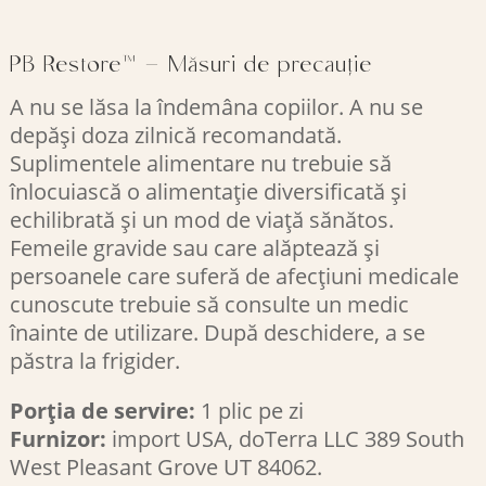
PB Restore™ – Măsuri de precauție
A nu se lăsa la îndemâna copiilor. A nu se
depăși doza zilnică recomandată.
Suplimentele alimentare nu trebuie să
înlocuiască o alimentație diversificată și
echilibrată și un mod de viață sănătos.
Femeile gravide sau care alăptează și
persoanele care suferă de afecțiuni medicale
cunoscute trebuie să consulte un medic
înainte de utilizare. După deschidere, a se
păstra la frigider.
Porția de servire:
1 plic pe zi
Furnizor:
import USA, doTerra LLC 389 South
West Pleasant Grove UT 84062.