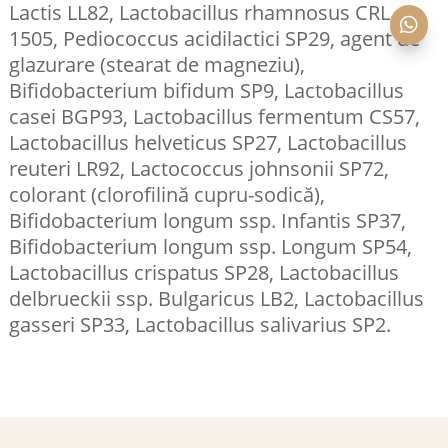
Lactis LL82, Lactobacillus rhamnosus CRL

1505, Pediococcus acidilactici SP29, agent de
glazurare (stearat de magneziu),
Bifidobacterium bifidum SP9, Lactobacillus
casei BGP93, Lactobacillus fermentum CS57,
Lactobacillus helveticus SP27, Lactobacillus
reuteri LR92, Lactococcus johnsonii SP72,
colorant (clorofilină cupru-sodică),
Bifidobacterium longum ssp. Infantis SP37,
Bifidobacterium longum ssp. Longum SP54,
Lactobacillus crispatus SP28, Lactobacillus
delbrueckii ssp. Bulgaricus LB2, Lactobacillus
gasseri SP33, Lactobacillus salivarius SP2.