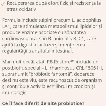
Recuperarea după efort fizic și rezistența la
stres oxidativ
Formula include tulpini precum L. acidophilus
LA1, care stimulează metabolismul lipidelor și
produce enzime asociate cu sănătatea
cardiovasculară, sau B. animalis BLC1, care
ajută la digestia lactozei și menținerea
regularității tranzitului intestinal​.
Mai mult decât atât, PB Restore™ include un
postbiotic special – L. rhamnosus CRL 1505 HI,
supranumit “probiotic fantomă”, deoarece
deși nu este viu, este recunoscut de organism
și contribuie activ la echilibrul microbian și
imunologic​.
Ce îl face diferit de alte probiotice?