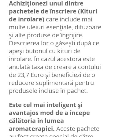
Achiziționezi unul dintre
pachetele de înscriere (Kituri
de inrolare)
care include mai
multe uleiuri esenţiale, difuzoare
şi alte produse de îngrijire.
Descrierea lor o găsești după ce
apeși butonul cu kituri de
inrolare. În cazul acestora este
anulată taxa de creare a contului
de 23,7 Euro și beneficiezi de o
reducere suplimentară pentru
produsele incluse în pachet.
Este cel mai inteligent și
avantajos mod de a începe
călătoria în lumea
aromaterapiei.
Aceste pachete
au fost create special de către