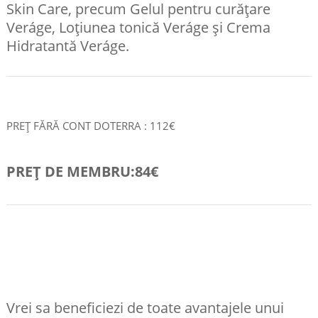
Skin Care, precum Gelul pentru curățare
Veráge, Loțiunea tonică Veráge și Crema
Hidratantă Veráge.
PREȚ FĂRĂ CONT DOTERRA : 112€
PREȚ DE MEMBRU:84€
COMANDA RAPID
Vrei sa beneficiezi de toate avantajele unui