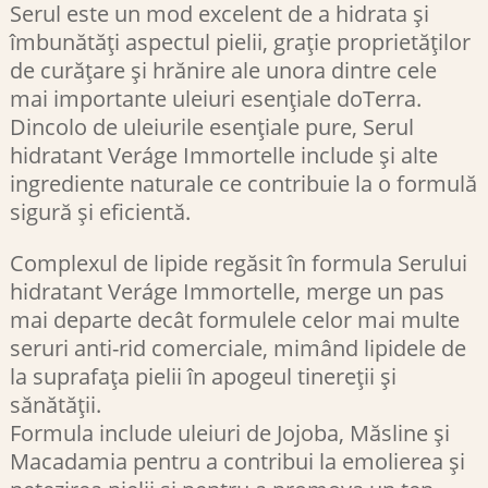
Serul este un mod excelent de a hidrata și
îmbunătăți aspectul pielii, grație proprietăților
de curățare și hrănire ale unora dintre cele
mai importante uleiuri esențiale doTerra.
Dincolo de uleiurile esențiale pure, Serul
hidratant Veráge Immortelle include și alte
ingrediente naturale ce contribuie la o formulă
sigură și eficientă.
Complexul de lipide regăsit în formula Serului
hidratant Veráge Immortelle, merge un pas
mai departe decât formulele celor mai multe
seruri anti-rid comerciale, mimând lipidele de
la suprafața pielii în apogeul tinereții și
sănătății.
Formula include uleiuri de Jojoba, Măsline și
Macadamia pentru a contribui la emolierea și