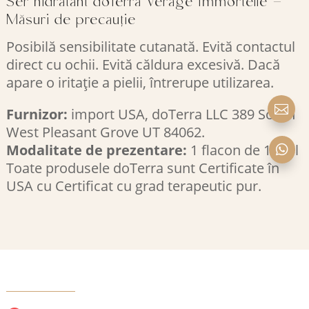
Ser hidratant doTerra Veráge Immortelle –
Măsuri de precauție
Posibilă sensibilitate cutanată. Evită contactul
direct cu ochii. Evită căldura excesivă. Dacă
apare o iritație a pielii, întrerupe utilizarea.

Furnizor:
import USA, doTerra LLC 389 South
West Pleasant Grove UT 84062.
Modalitate de prezentare:
1 flacon de 15 ml

Toate produsele doTerra sunt Certificate în
USA cu Certificat cu grad terapeutic pur.