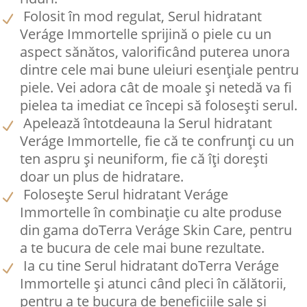
Folosit în mod regulat, Serul hidratant
Veráge Immortelle sprijină o piele cu un
aspect sănătos, valorificând puterea unora
dintre cele mai bune uleiuri esențiale pentru
piele. Vei adora cât de moale și netedă va fi
pielea ta imediat ce începi să folosești serul.
Apelează întotdeauna la Serul hidratant
Veráge Immortelle, fie că te confrunți cu un
ten aspru și neuniform, fie că îți dorești
doar un plus de hidratare.
Folosește Serul hidratant Veráge
Immortelle în combinație cu alte produse
din gama doTerra Veráge Skin Care, pentru
a te bucura de cele mai bune rezultate.
Ia cu tine Serul hidratant doTerra Veráge
Immortelle și atunci când pleci în călătorii,
pentru a te bucura de beneficiile sale și