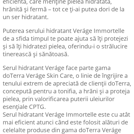
eficientă, care menține pielea hidratată,
hrănită și fermă – tot ce ți-ai putea dori de la
un ser hidratant.
Puterea serului hidratant Veráge Immortelle
de a sfida timpul te poate ajuta să îți protejezi
și să îți hidratezi pielea, oferindu-i o strălucire
tinerească și sănătoasă.
Serul hidratant Veráge face parte gama
doTerra Veráge Skin Care, o linie de îngrijire a
tenului extrem de apreciată de clienții doTerra,
concepută pentru a tonifia, a hrăni și a proteja
pielea, prin valorificarea puterii uleiurilor
esențiale CPTG.
Serul hidratant Veráge Immortelle este cu atât
mai eficient atunci când este folosit alături de
celelalte produse din gama doTerra Veráge