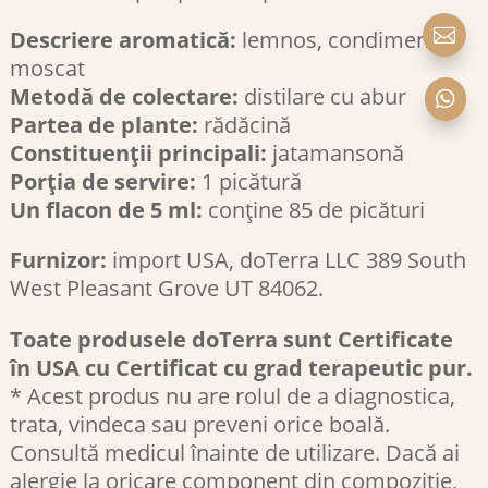

Descriere aromatică:
lemnos, condimentat,
moscat
Metodă de colectare:
distilare cu abur

Partea de plante:
rădăcină
Constituenții principali:
jatamansonă
Porția de servire:
1 picătură
Un flacon de 5 ml:
conține 85 de picături
Furnizor:
import USA, doTerra LLC 389 South
West Pleasant Grove UT 84062.
Toate produsele doTerra sunt Certificate
în USA cu Certificat cu grad terapeutic pur.
* Acest produs nu are rolul de a diagnostica,
trata, vindeca sau preveni orice boală.
Consultă medicul înainte de utilizare. Dacă ai
alergie la oricare component din compoziție,