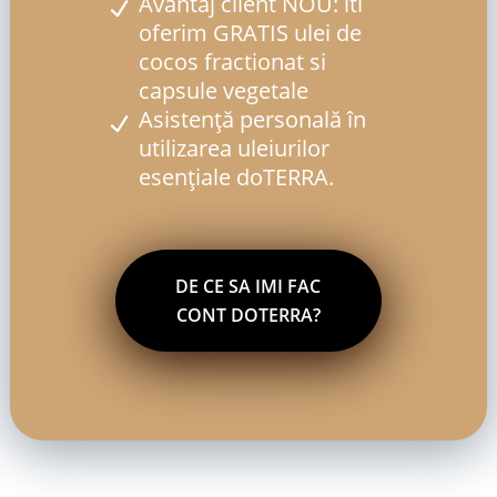
Avantaj client NOU: iti
oferim GRATIS ulei de
cocos fractionat si
capsule vegetale
Asistență personală în
utilizarea uleiurilor
esențiale doTERRA.
DE CE SA IMI FAC
CONT DOTERRA?