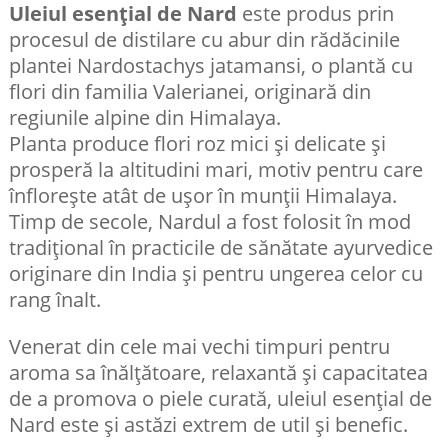
Uleiul esențial de Nard
este produs prin
procesul de distilare cu abur din rădăcinile
plantei Nardostachys jatamansi, o plantă cu
flori din familia Valerianei, originară din
regiunile alpine din Himalaya.
Planta produce flori roz mici și delicate și
prosperă la altitudini mari, motiv pentru care
înflorește atât de ușor în munții Himalaya.
Timp de secole, Nardul a fost folosit în mod
tradițional în practicile de sănătate ayurvedice
originare din India și pentru ungerea celor cu
rang înalt.
Venerat din cele mai vechi timpuri pentru
aroma sa înălțătoare, relaxantă și capacitatea
de a promova o piele curată, uleiul esențial de
Nard este și astăzi extrem de util și benefic.