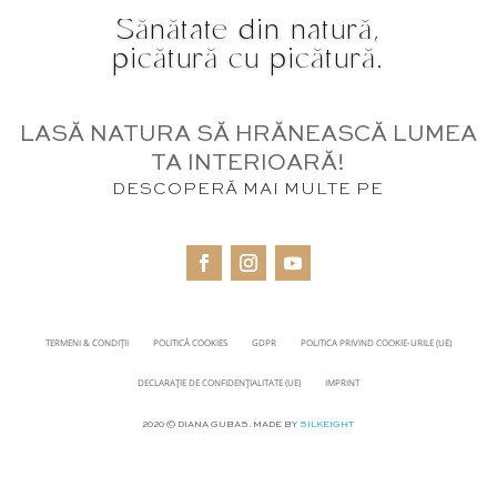
Sănătate din natură,
picătură cu picătură.
LASĂ NATURA SĂ HRĂNEASCĂ LUMEA
TA INTERIOARĂ!
DESCOPERĂ MAI MULTE PE
TERMENI & CONDIȚII
POLITICĂ COOKIES
GDPR
POLITICA PRIVIND COOKIE-URILE (UE)
DECLARAȚIE DE CONFIDENȚIALITATE (UE)
IMPRINT
2020 © DIANA GUBAS. MADE BY
SILKEIGHT