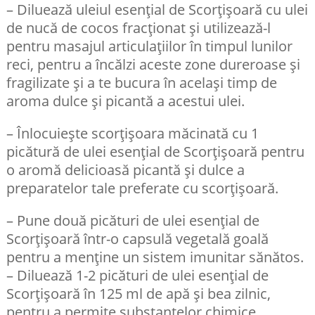
– Diluează uleiul esențial de Scorțișoară cu ulei
de nucă de cocos fracționat și utilizează-l
pentru masajul articulațiilor în timpul lunilor
reci, pentru a încălzi aceste zone dureroase și
fragilizate și a te bucura în același timp de
aroma dulce și picantă a acestui ulei.
– Înlocuiește scorțișoara măcinată cu 1
picătură de ulei esențial de Scorțișoară pentru
o aromă delicioasă picantă și dulce a
preparatelor tale preferate cu scorțișoară.
– Pune două picături de ulei esențial de
Scorțișoară într-o capsulă vegetală goală
pentru a menține un sistem imunitar sănătos.
– Diluează 1-2 picături de ulei esențial de
Scorțișoară în 125 ml de apă și bea zilnic,
pentru a permite substanțelor chimice