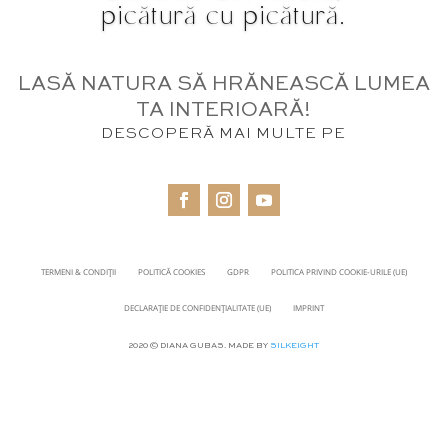
picătură cu picătură.
LASĂ NATURA SĂ HRĂNEASCĂ LUMEA
TA INTERIOARĂ!
DESCOPERĂ MAI MULTE PE
TERMENI & CONDIȚII
POLITICĂ COOKIES
GDPR
POLITICA PRIVIND COOKIE-URILE (UE)
DECLARAȚIE DE CONFIDENȚIALITATE (UE)
IMPRINT
2020 © DIANA GUBAS. MADE BY
SILKEIGHT