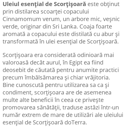
Uleiul esențial de Scorțișoară
este obținut
prin distilarea scoarței copacului
Cinnamomum verum, un arbore mic, veșnic
verde, originar din Sri Lanka. Coaja foarte
aromată a copacului este distilată cu abur și
transformată în ulei esențial de Scorțișoară.
Scorțișoara era considerată odinioară mai
valoroasă decât aurul, în Egipt ea fiind
deosebit de căutată pentru anumite practici
precum îmbălsămarea și chiar vrăjitoria.
Bine cunoscută pentru utilizarea sa ca și
condiment, scorțișoara are de asemenea
multe alte beneficii în ceea ce privește
promovarea sănătății, traduse astăzi într-un
număr extrem de mare de utilizări ale uleiului
esențial de Scorțișoară doTerra.