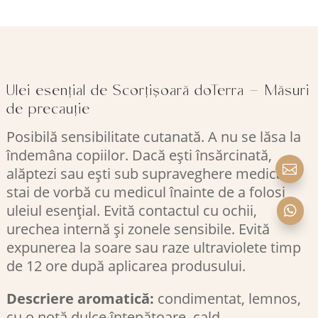
Ulei esențial de Scorțișoară doTerra – Măsuri
de precauție
Posibilă sensibilitate cutanată. A nu se lăsa la
îndemâna copiilor. Dacă ești însărcinată,

alăptezi sau ești sub supraveghere medicală,
stai de vorbă cu medicul înainte de a folosi
uleiul esențial. Evită contactul cu ochii,

urechea internă și zonele sensibile. Evită
expunerea la soare sau raze ultraviolete timp
de 12 ore după aplicarea produsului.
Descriere aromatică:
condimentat, lemnos,
cu o notă dulce înțepătoare, cald