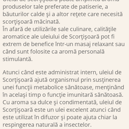
produselor tale preferate de patiserie, a
băuturilor calde și a altor rețete care necesită
scorțișoară măcinată.
În afară de utilizările sale culinare, calitățile
aromatice ale uleiului de Scorțișoară pot fi
extrem de benefice într-un masaj relaxant sau
când sunt folosite ca aromă personală
stimulantă.
Atunci când este administrat intern, uleiul de
Scorțișoară ajută organismul prin susținerea
unei funcții metabolice sănătoase, menținând
în același timp o funcție imunitară sănătoasă.
Cu aroma sa dulce și condimentată, uleiul de
Scorțișoară este un ulei excelent atunci când
este utilizat în difuzor și poate ajuta chiar la
respingerea naturală a insectelor.