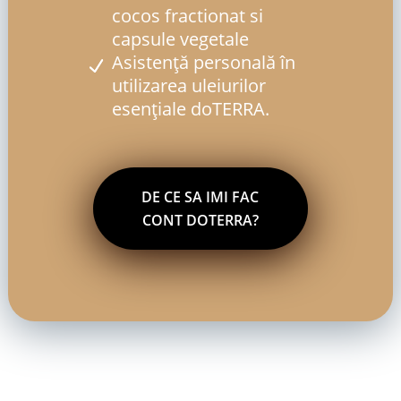
cocos fractionat si
capsule vegetale
Asistență personală în
utilizarea uleiurilor
esențiale doTERRA.
DE CE SA IMI FAC
CONT DOTERRA?