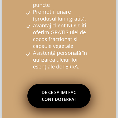
puncte
Promoții lunare
(produsul lunii gratis).
Avantaj client NOU: iti
oferim GRATIS ulei de
cocos fractionat si
capsule vegetale
Asistență personală în
utilizarea uleiurilor
esențiale doTERRA.
DE CE SA IMI FAC
CONT DOTERRA?