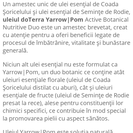
Un amestec unic de ulei esențial de Coada
Șoricelului și ulei esențial de Semințe de Rodie,
uleiul doTerra Yarrow|Pom
Active Botanical
Nutritive Duo este un amestec brevetat, creat
cu atenție pentru a oferi beneficii legate de
procesul de îmbătrânire, vitalitate și bunăstare
generală.
Niciun alt ulei esențial nu este formulat ca
Yarrow|Pom, un duo botanic ce conține atât
uleiuri esențiale florale (uleiul de Coada
Șoricelului distilat cu aburi), cât și uleiuri
esențiale de fructe (uleiul de Semințe de Rodie
presat la rece), alese pentru constituenții lor
chimici specifici, ce contribuie în mod special
la promovarea pielii cu aspect sănătos.
Uleiul Yarrow|Pom este soluția naturală