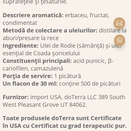
suprafețele și țesăturile.
Descriere aromatică:
erbaceu, fructat,
condimentat

Metodă de colectare a uleiurilor:
distilare la
aburi/presare la rece

Ingrediente:
Ulei de Rodie (sămânță) și ulei
esențial de Coada șoricelului
Constituenții principali:
acid punicic, β-
cariofilen, camazulenă
Porția de servire:
1 picătură
Un flacon de 30 ml:
conține 500 de picături
Furnizor:
import USA, doTerra LLC 389 South
West Pleasant Grove UT 84062.
Toate produsele doTerra sunt Certificate
în USA cu Certificat cu grad terapeutic pur.