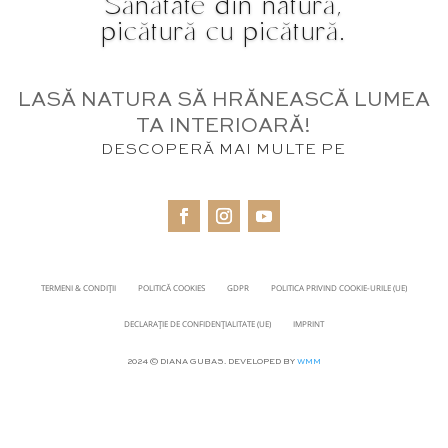
Sănătate din natură,
picătură cu picătură.
LASĂ NATURA SĂ HRĂNEASCĂ LUMEA
TA INTERIOARĂ!
DESCOPERĂ MAI MULTE PE
TERMENI & CONDIȚII
POLITICĂ COOKIES
GDPR
POLITICA PRIVIND COOKIE-URILE (UE)
DECLARAȚIE DE CONFIDENȚIALITATE (UE)
IMPRINT
2024 © DIANA GUBAS. DEVELOPED BY
WMM