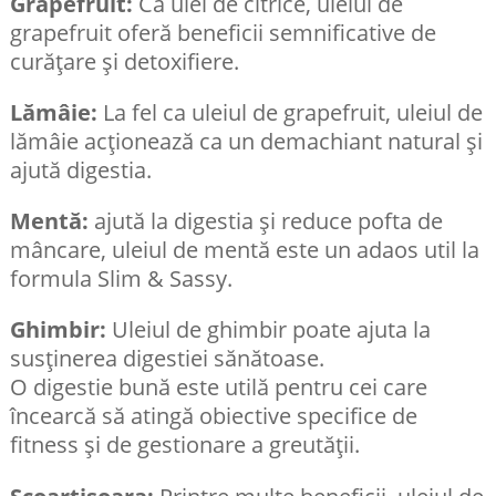
Grapefruit:
Ca ulei de citrice, uleiul de
grapefruit oferă beneficii semnificative de
curățare și detoxifiere.
Lămâie:
La fel ca uleiul de grapefruit, uleiul de
lămâie acționează ca un demachiant natural și
ajută digestia.
Mentă:
ajută la digestia și reduce pofta de
mâncare, uleiul de mentă este un adaos util la
formula Slim & Sassy.
Ghimbir:
Uleiul de ghimbir poate ajuta la
susținerea digestiei sănătoase.
O digestie bună este utilă pentru cei care
încearcă să atingă obiective specifice de
fitness și de gestionare a greutății.
Scoarțisoara:
Printre multe beneficii, uleiul de