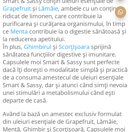
Smart & Sassy conțin uleiuri esențiale de
Grapefruit
și
Lămâie
, ambele cu un conținut

ridicat de limonen, care contribuie la
purificarea și curățarea organismului, în timp
ce
Menta
contribuie la o digestie sănătoasă și
la reducerea apetitului.
În plus,
Ghimbirul
și
Scorțișoara
sprijină
sănătatea funcțiilor digestive şi imunitare.
Capsulele moi Smart & Sassy sunt perfecte
dacă îți dorești o modalitate simplă și practică
de a consuma amestecul de uleiuri esențiale
Smart & Sassy, dar și atunci când simți nevoia
unei stimulări a metabolismului când ești
departe de casă.
Având la bază un amestec exclusiv formulat
din uleiuri esențiale de Grapefruit, Lămâie,
Mentă, Ghimbir și Scorțișoară, Capsulele moi