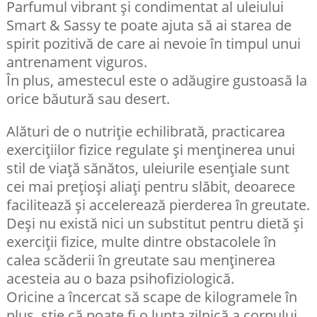
Parfumul vibrant și condimentat al uleiului
Smart & Sassy te poate ajuta să ai starea de
spirit pozitivă de care ai nevoie în timpul unui
antrenament viguros.
În plus, amestecul este o adăugire gustoasă la
orice băutură sau desert.
Alături de o nutriție echilibrată, practicarea
exercițiilor fizice regulate și menținerea unui
stil de viață sănătos, uleiurile esențiale sunt
cei mai prețioși aliați pentru slăbit, deoarece
facilitează și accelerează pierderea în greutate.
Deși nu există nici un substitut pentru dietă și
exerciții fizice, multe dintre obstacolele în
calea scăderii în greutate sau menținerea
acesteia au o baza psihofiziologică.
Oricine a încercat să scape de kilogramele în
plus, știe că poate fi o lupta zilnică a corpului