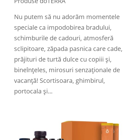
Produse doTERRA
Nu putem să nu adorăm momentele
speciale ca impodobirea bradului,
schimburile de cadouri, atmosferă
sclipitoare, zăpada pasnica care cade,
prăjituri de turtă dulce cu copiii și,
bineînțeles, mirosuri senzaționale de
vacanță! Scortisoara, ghimbirul,
portocala și...