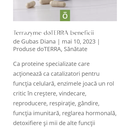
Terrazyme dōTERRA beneficii
de
Gubas Diana
|
mai 10, 2023
|
Produse doTERRA
,
Sănătate
Ca proteine specializate care
acționează ca catalizatori pentru
funcția celulară, enzimele joacă un rol
critic în creștere, vindecare,
reproducere, respirație, gândire,
funcția imunitară, reglarea hormonală,
detoxifiere și mii de alte funcții