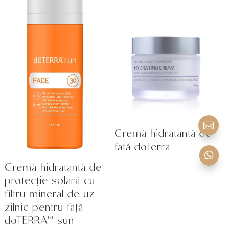

Cremă hidratantă de
față doTerra

Cremă hidratantă de
protecție solară cu
filtru mineral de uz
zilnic pentru față
dōTERRA™ sun