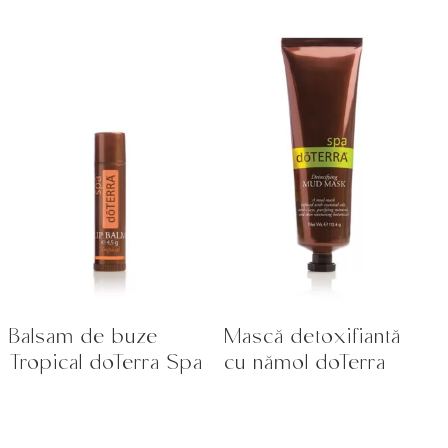
Balsam de buze
Mască detoxifiantă
Tropical doTerra Spa
cu nămol doTerra