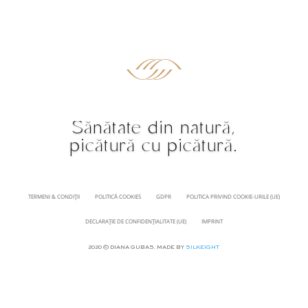
Sănătate din natură,
picătură cu picătură.
TERMENI & CONDIȚII
POLITICĂ COOKIES
GDPR
POLITICA PRIVIND COOKIE-URILE (UE)
DECLARAȚIE DE CONFIDENȚIALITATE (UE)
IMPRINT
2020 © DIANA GUBAS. MADE BY
SILKEIGHT