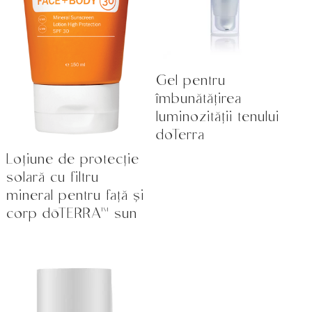
Gel pentru
îmbunătățirea
luminozității tenului
doTerra
Loțiune de protecție
solară cu filtru
mineral pentru față și
corp dōTERRA™ sun