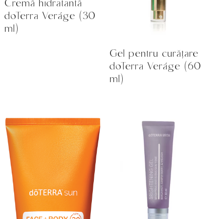
Cremă hidratantă
doTerra Veráge (30
ml)
Gel pentru curățare
doTerra Veráge (60
ml)