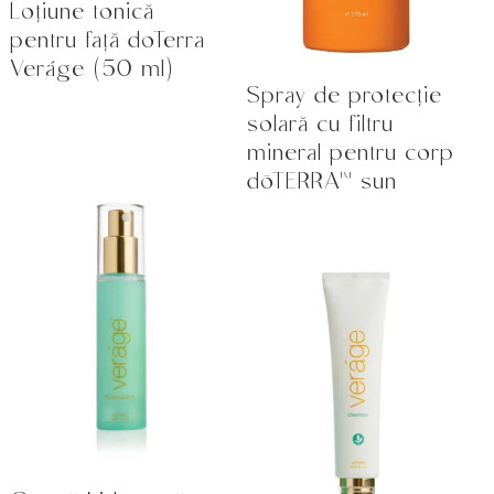
Loțiune tonică
pentru față doTerra
Veráge (50 ml)
Spray de protecție
solară cu filtru
mineral pentru corp
dōTERRA™ sun