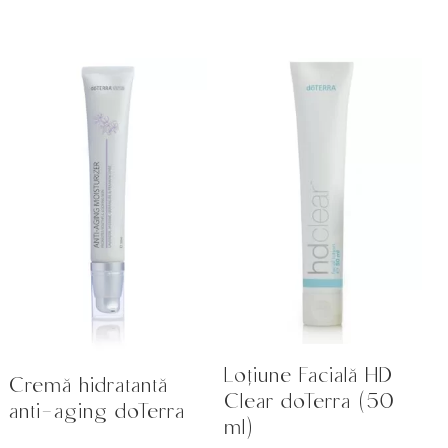
Loțiune Facială HD
Cremă hidratantă
Clear doTerra (50
anti-aging doTerra
ml)