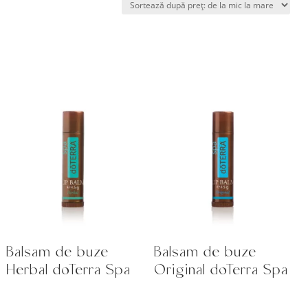
preț:
de
la
mic
la
mare
Balsam de buze
Balsam de buze
Herbal doTerra Spa
Original doTerra Spa