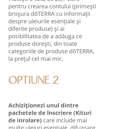
pentru crearea contului (primești
broșura dōTERRA cu informații
despre uleiurile esențiale și
diferite produse) și ai
posibilitatea de a adăuga ce
produse dorești, din toate
categoriile de produse dōTERRA,
la prețul cel mai mic.
OPTIUNE 2
Achiziționezi unul dintre
pachetele de înscriere (Kituri
de inrolare)
care include mai
multe uleiuri esenţiale, difuzoare