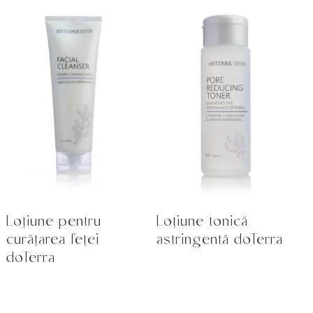
Loțiune pentru
Loțiune tonică
curățarea feței
astringentă doTerra
doTerra